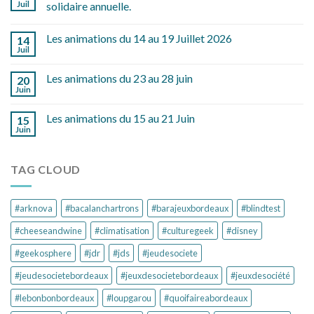
Juil
solidaire annuelle.
Les animations du 14 au 19 Juillet 2026
14
Juil
Les animations du 23 au 28 juin
20
Juin
Les animations du 15 au 21 Juin
15
Juin
TAG CLOUD
#arknova
#bacalanchartrons
#barajeuxbordeaux
#blindtest
#cheeseandwine
#climatisation
#culturegeek
#disney
#geekosphere
#jdr
#jds
#jeudesociete
#jeudesocietebordeaux
#jeuxdesocietebordeaux
#jeuxdesociété
#lebonbonbordeaux
#loupgarou
#quoifaireabordeaux