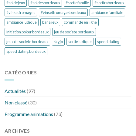
#soldejeux
#soldesbordeaux
#sortiefamille
#sortirabordeaux
#vinsetfromages
#vinsetfromagesbordeaux
ambiance familiale
ambiance ludique
bar a jeux
commande en ligne
initiation poker bordeaux
jeu de societe bordeaux
jeux de societe bordeaux
skyjo
sortie ludique
speed dating
speed dating bordeaux
CATÉGORIES
Actualités
(97)
Non classé
(30)
Programme animations
(73)
ARCHIVES