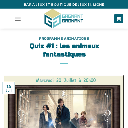
Skip
BAR À JEUX ET BOUTIQUE DE JEUX EN LIGNE
to
content
PROGRAMME ANIMATIONS
Quiz #1 : les animaux
fantastiques
15
Juil