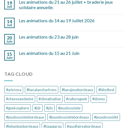
Les animations du 21 au 26 juillet + braderie jeux
19
Juil
solidaire annuelle.
Les animations du 14 au 19 Juillet 2026
14
Juil
Les animations du 23 au 28 juin
20
Juin
Les animations du 15 au 21 Juin
15
Juin
TAG CLOUD
#arknova
#bacalanchartrons
#barajeuxbordeaux
#blindtest
#cheeseandwine
#climatisation
#culturegeek
#disney
#geekosphere
#jdr
#jds
#jeudesociete
#jeudesocietebordeaux
#jeuxdesocietebordeaux
#jeuxdesociété
#lebonbonbordeaux
#loupgarou
#quoifaireabordeaux