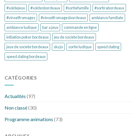
#soldejeux
#soldesbordeaux
#sortiefamille
#sortirabordeaux
#vinsetfromages
#vinsetfromagesbordeaux
ambiance familiale
ambiance ludique
bar a jeux
commande en ligne
initiation poker bordeaux
jeu de societe bordeaux
jeux de societe bordeaux
skyjo
sortie ludique
speed dating
speed dating bordeaux
CATÉGORIES
Actualités
(97)
Non classé
(30)
Programme animations
(73)
ARCHIVES