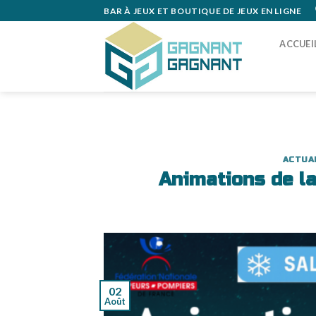
Skip
BAR À JEUX ET BOUTIQUE DE JEUX EN LIGNE
to
content
ACCUEI
ACTUA
Animations de l
02
Août