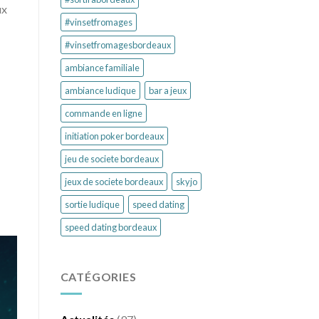
ux
#vinsetfromages
#vinsetfromagesbordeaux
ambiance familiale
ambiance ludique
bar a jeux
commande en ligne
initiation poker bordeaux
jeu de societe bordeaux
jeux de societe bordeaux
skyjo
sortie ludique
speed dating
speed dating bordeaux
CATÉGORIES