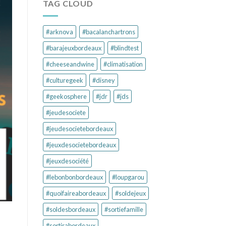
TAG CLOUD
#arknova
#bacalanchartrons
#barajeuxbordeaux
#blindtest
#cheeseandwine
#climatisation
#culturegeek
#disney
#geekosphere
#jdr
#jds
#jeudesociete
#jeudesocietebordeaux
#jeuxdesocietebordeaux
#jeuxdesociété
#lebonbonbordeaux
#loupgarou
#quoifaireabordeaux
#soldejeux
#soldesbordeaux
#sortiefamille
#sortirabordeaux