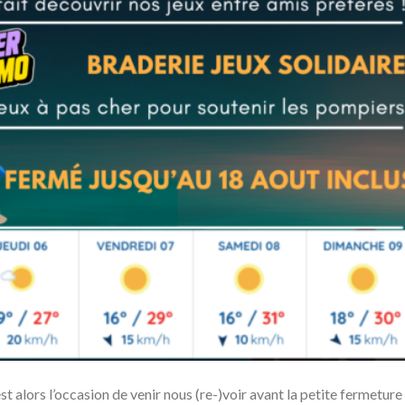
st alors l’occasion de venir nous (re-)voir avant la petite fermeture