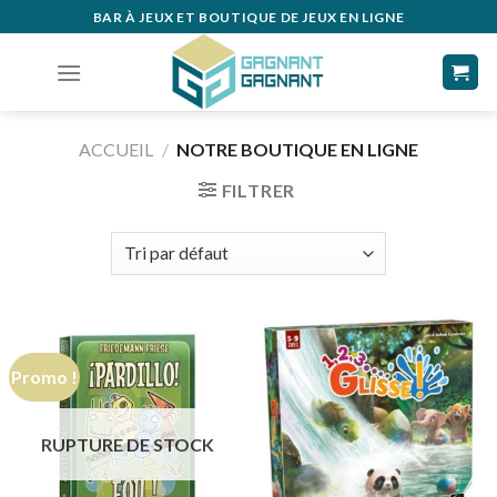
Skip
BAR À JEUX ET BOUTIQUE DE JEUX EN LIGNE
to
content
ACCUEIL
/
NOTRE BOUTIQUE EN LIGNE
FILTRER
Promo !
RUPTURE DE STOCK