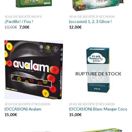
JEUX DE SOCIÉTÉ NEUFS
JEUX DE SOCIÉTÉ D'OCCASION
¡Pardillo! / Fou !
(occasion) 1, 2, 3 Glisse !
10,00
€
7,00
€
12,00
€
RUPTURE DE STOCK
JEUX DE SOCIÉTÉ D'OCCASION
JEUX DE SOCIÉTÉ D'OCCASION
(OCCASION) Avalam
(OCCASION) Blanc Manger Coco
15,00
€
15,00
€