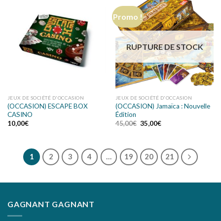
Promo !
RUPTURE DE STOCK
JEUX DE SOCIÉTÉ D'OCCASION
JEUX DE SOCIÉTÉ D'OCCASION
(OCCASION) ESCAPE BOX
(OCCASION) Jamaïca : Nouvelle
CASINO
Édition
10,00
€
45,00
€
35,00
€
1
2
3
4
…
19
20
21
GAGNANT GAGNANT