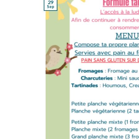
29
Sep