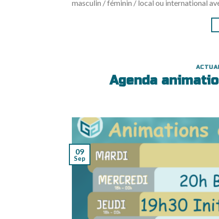
masculin / féminin / local ou international a
ACTUA
Agenda animatio
09
Sep