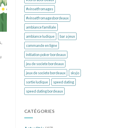
#vinsetfromages
#vinsetfromagesbordeaux
ambiance familiale
ambiance ludique
bar a jeux
s,
commande en ligne
initiation poker bordeaux
u
jeu de societe bordeaux
jeux de societe bordeaux
skyjo
sortie ludique
speed dating
speed dating bordeaux
CATÉGORIES