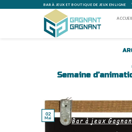
Skip
BAR À JEUX ET BOUTIQUE DE JEUX EN LIGNE
to
content
ACCUEI
AR
Semaine d’animatio
02
Mai