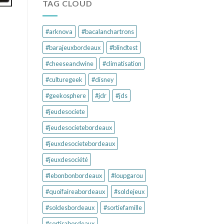
TAG CLOUD
#arknova
#bacalanchartrons
#barajeuxbordeaux
#blindtest
#cheeseandwine
#climatisation
#culturegeek
#disney
#geekosphere
#jdr
#jds
#jeudesociete
#jeudesocietebordeaux
#jeuxdesocietebordeaux
#jeuxdesociété
#lebonbonbordeaux
#loupgarou
#quoifaireabordeaux
#soldejeux
#soldesbordeaux
#sortiefamille
#sortirabordeaux