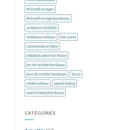
#vinsetfromages
#vinsetfromagesbordeaux
ambiance familiale
ambiance ludique
bar a jeux
commande en ligne
initiation poker bordeaux
jeu de societe bordeaux
jeux de societe bordeaux
skyjo
sortie ludique
speed dating
speed dating bordeaux
CATÉGORIES