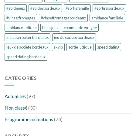
#soldejeux
#soldesbordeaux
#sortiefamille
#sortirabordeaux
#vinsetfromages
#vinsetfromagesbordeaux
ambiance familiale
ambiance ludique
bar a jeux
commande en ligne
initiation poker bordeaux
jeu de societe bordeaux
jeux de societe bordeaux
skyjo
sortie ludique
speed dating
speed dating bordeaux
CATÉGORIES
Actualités
(97)
Non classé
(30)
Programme animations
(73)
ARCHIVES