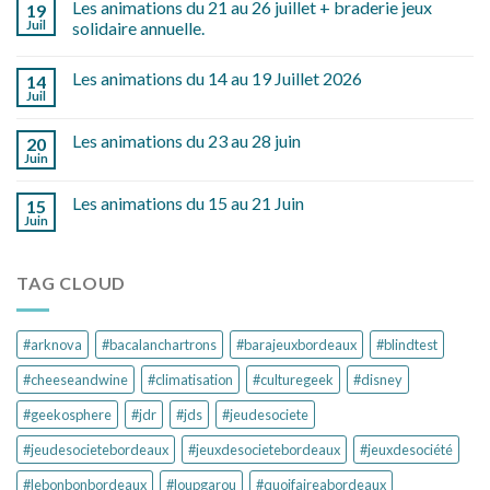
Les animations du 21 au 26 juillet + braderie jeux
19
Juil
solidaire annuelle.
Les animations du 14 au 19 Juillet 2026
14
Juil
Les animations du 23 au 28 juin
20
Juin
Les animations du 15 au 21 Juin
15
Juin
TAG CLOUD
#arknova
#bacalanchartrons
#barajeuxbordeaux
#blindtest
#cheeseandwine
#climatisation
#culturegeek
#disney
#geekosphere
#jdr
#jds
#jeudesociete
#jeudesocietebordeaux
#jeuxdesocietebordeaux
#jeuxdesociété
#lebonbonbordeaux
#loupgarou
#quoifaireabordeaux