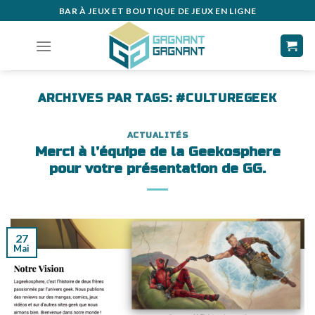
Skip
BAR À JEUX ET BOUTIQUE DE JEUX EN LIGNE
to
content
ARCHIVES PAR TAGS:
#CULTUREGEEK
ACTUALITÉS
Merci à l’équipe de la Geekosphere
pour votre présentation de GG.
27
Mai