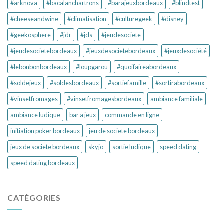
#arknova
#bacalanchartrons
#barajeuxbordeaux
#blindtest
#cheeseandwine
#climatisation
#culturegeek
#disney
#geekosphere
#jdr
#jds
#jeudesociete
#jeudesocietebordeaux
#jeuxdesocietebordeaux
#jeuxdesociété
#lebonbonbordeaux
#loupgarou
#quoifaireabordeaux
#soldejeux
#soldesbordeaux
#sortiefamille
#sortirabordeaux
#vinsetfromages
#vinsetfromagesbordeaux
ambiance familiale
ambiance ludique
bar a jeux
commande en ligne
initiation poker bordeaux
jeu de societe bordeaux
jeux de societe bordeaux
skyjo
sortie ludique
speed dating
speed dating bordeaux
CATÉGORIES