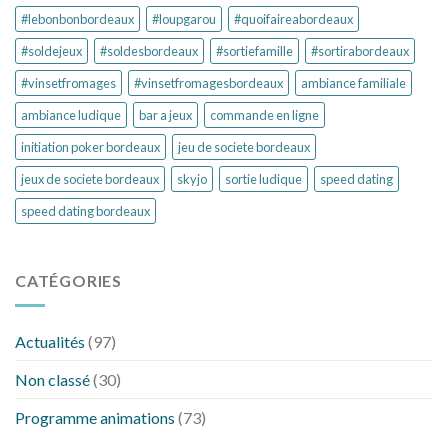
#lebonbonbordeaux
#loupgarou
#quoifaireabordeaux
#soldejeux
#soldesbordeaux
#sortiefamille
#sortirabordeaux
#vinsetfromages
#vinsetfromagesbordeaux
ambiance familiale
ambiance ludique
bar a jeux
commande en ligne
initiation poker bordeaux
jeu de societe bordeaux
jeux de societe bordeaux
skyjo
sortie ludique
speed dating
speed dating bordeaux
CATÉGORIES
Actualités
(97)
Non classé
(30)
Programme animations
(73)