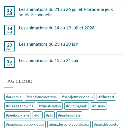
Les animations du 21 au 26 juillet + braderie jeux
19
Juil
solidaire annuelle.
Les animations du 14 au 19 Juillet 2026
14
Juil
Les animations du 23 au 28 juin
20
Juin
Les animations du 15 au 21 Juin
15
Juin
TAG CLOUD
#arknova
#bacalanchartrons
#barajeuxbordeaux
#blindtest
#cheeseandwine
#climatisation
#culturegeek
#disney
#geekosphere
#jdr
#jds
#jeudesociete
#jeudesocietebordeaux
#jeuxdesocietebordeaux
#jeuxdesociété