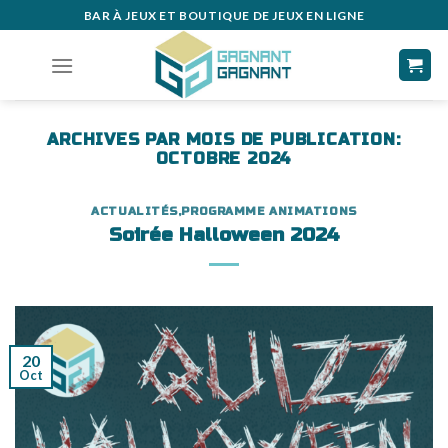
Skip
BAR À JEUX ET BOUTIQUE DE JEUX EN LIGNE
to
content
ARCHIVES PAR MOIS DE PUBLICATION:
OCTOBRE 2024
ACTUALITÉS
,
PROGRAMME ANIMATIONS
Soirée Halloween 2024
20
Oct