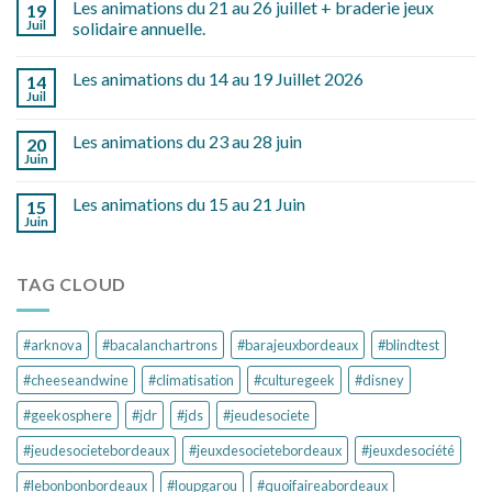
Les animations du 21 au 26 juillet + braderie jeux
19
Juil
solidaire annuelle.
Les animations du 14 au 19 Juillet 2026
14
Juil
Les animations du 23 au 28 juin
20
Juin
Les animations du 15 au 21 Juin
15
Juin
TAG CLOUD
#arknova
#bacalanchartrons
#barajeuxbordeaux
#blindtest
#cheeseandwine
#climatisation
#culturegeek
#disney
#geekosphere
#jdr
#jds
#jeudesociete
#jeudesocietebordeaux
#jeuxdesocietebordeaux
#jeuxdesociété
#lebonbonbordeaux
#loupgarou
#quoifaireabordeaux