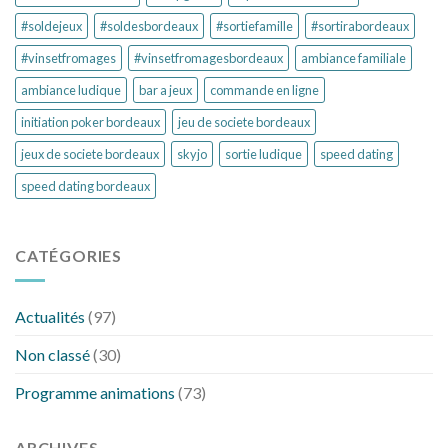
#soldejeux
#soldesbordeaux
#sortiefamille
#sortirabordeaux
#vinsetfromages
#vinsetfromagesbordeaux
ambiance familiale
ambiance ludique
bar a jeux
commande en ligne
initiation poker bordeaux
jeu de societe bordeaux
jeux de societe bordeaux
skyjo
sortie ludique
speed dating
speed dating bordeaux
CATÉGORIES
Actualités
(97)
Non classé
(30)
Programme animations
(73)
ARCHIVES