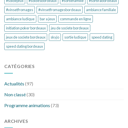
#soldejeux
#soldesbordeaux
#sortiefamille
#sortirabordeaux
#vinsetfromages
#vinsetfromagesbordeaux
ambiance familiale
ambiance ludique
bar a jeux
commande en ligne
initiation poker bordeaux
jeu de societe bordeaux
jeux de societe bordeaux
skyjo
sortie ludique
speed dating
speed dating bordeaux
CATÉGORIES
Actualités
(97)
Non classé
(30)
Programme animations
(73)
ARCHIVES