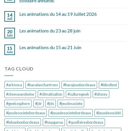
solidaire annuelle.
Les animations du 14 au 19 Juillet 2026
14
Juil
Les animations du 23 au 28 juin
20
Juin
Les animations du 15 au 21 Juin
15
Juin
TAG CLOUD
#arknova
#bacalanchartrons
#barajeuxbordeaux
#blindtest
#cheeseandwine
#climatisation
#culturegeek
#disney
#geekosphere
#jdr
#jds
#jeudesociete
#jeudesocietebordeaux
#jeuxdesocietebordeaux
#jeuxdesociété
#lebonbonbordeaux
#loupgarou
#quoifaireabordeaux