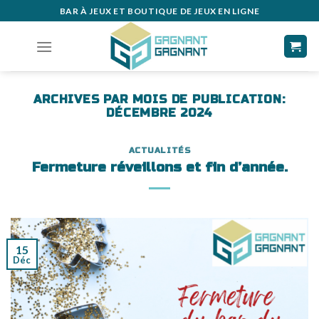
Skip
BAR À JEUX ET BOUTIQUE DE JEUX EN LIGNE
to
content
ARCHIVES PAR MOIS DE PUBLICATION:
DÉCEMBRE 2024
ACTUALITÉS
Fermeture réveillons et fin d’année.
15
Déc