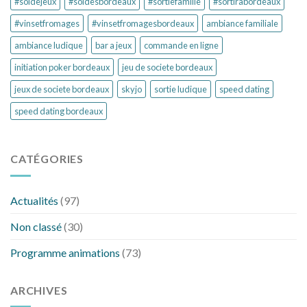
#soldejeux
#soldesbordeaux
#sortiefamille
#sortirabordeaux
#vinsetfromages
#vinsetfromagesbordeaux
ambiance familiale
ambiance ludique
bar a jeux
commande en ligne
initiation poker bordeaux
jeu de societe bordeaux
jeux de societe bordeaux
skyjo
sortie ludique
speed dating
speed dating bordeaux
CATÉGORIES
Actualités
(97)
Non classé
(30)
Programme animations
(73)
ARCHIVES