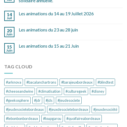
solidaire annuelle.
Les animations du 14 au 19 Juillet 2026
14
Juil
Les animations du 23 au 28 juin
20
Juin
Les animations du 15 au 21 Juin
15
Juin
TAG CLOUD
#arknova
#bacalanchartrons
#barajeuxbordeaux
#blindtest
#cheeseandwine
#climatisation
#culturegeek
#disney
#geekosphere
#jdr
#jds
#jeudesociete
#jeudesocietebordeaux
#jeuxdesocietebordeaux
#jeuxdesociété
#lebonbonbordeaux
#loupgarou
#quoifaireabordeaux