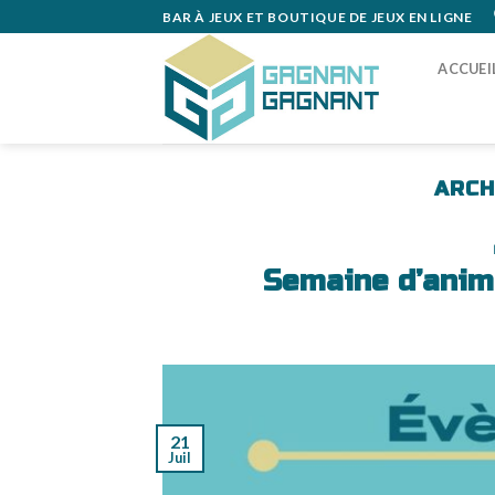
Skip
BAR À JEUX ET BOUTIQUE DE JEUX EN LIGNE
to
content
ACCUEI
ARCH
Semaine d’anima
21
Juil