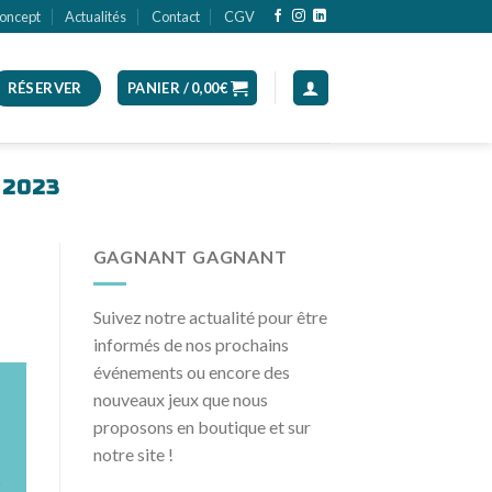
oncept
Actualités
Contact
CGV
RÉSERVER
PANIER /
0,00
€
 2023
GAGNANT GAGNANT
Suivez notre actualité pour être
informés de nos prochains
événements ou encore des
nouveaux jeux que nous
proposons en boutique et sur
notre site !