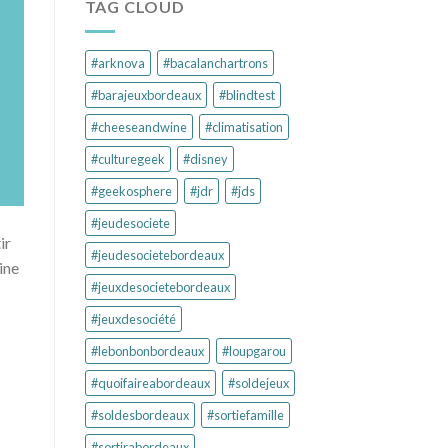
TAG CLOUD
#arknova
#bacalanchartrons
#barajeuxbordeaux
#blindtest
#cheeseandwine
#climatisation
#culturegeek
#disney
#geekosphere
#jdr
#jds
#jeudesociete
ir
#jeudesocietebordeaux
ine
#jeuxdesocietebordeaux
#jeuxdesociété
#lebonbonbordeaux
#loupgarou
#quoifaireabordeaux
#soldejeux
#soldesbordeaux
#sortiefamille
#sortirabordeaux