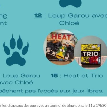
 les chapeaux de roue avec un tournoi de ping-pong le 11 à 19h30