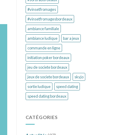
#vinsetfromages
#vinsetfromagesbordeaux
ambiance familiale
ambiance ludique
bar a jeux
commande en ligne
initiation poker bordeaux
jeu de societe bordeaux
jeux de societe bordeaux
skyjo
sortie ludique
speed dating
speed dating bordeaux
CATÉGORIES