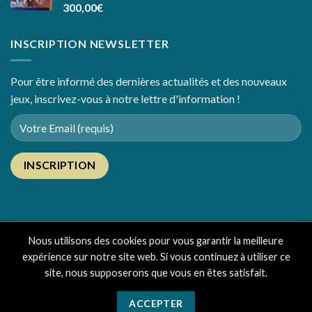
300,00
€
INSCRIPTION NEWSLETTER
Pour être informé des dernières actualités et des nouveaux
jeux, inscrivez-vous à notre lettre d'information !
Nous utilisons des cookies pour vous garantir la meilleure
expérience sur notre site web. Si vous continuez à utiliser ce
LE CONCEPT
ACTUALITÉS
CONTACT
CGV
site, nous supposerons que vous en êtes satisfait.
Copyright Gagnant Gagnant 2026 ©
CréaSites
Sud-Ouest
-
ACCEPTER
Création de site internet à Bordeaux |
Mentions Légales