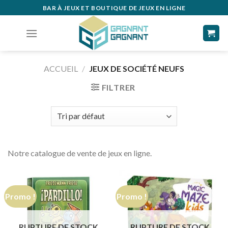
Skip
BAR À JEUX ET BOUTIQUE DE JEUX EN LIGNE
to
content
ACCUEIL
/
JEUX DE SOCIÉTÉ NEUFS
FILTRER
Notre catalogue de vente de jeux en ligne.
Promo !
Promo !
RUPTURE DE STOCK
RUPTURE DE STOCK