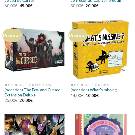
Le Jeu de Cartes
Le trésor du Capitaine Bouh
60,00
€
45,00
€
30,00
€
20,00
€
Promo !
Promo !
JEUX DE SOCIÉTÉ D'OCCASION
JEUX DE SOCIÉTÉ NEUFS
(occasion) The Few and Cursed :
(occasion) What’s missing
Extension Deluxe
14,00
€
10,00
€
25,00
€
20,00
€