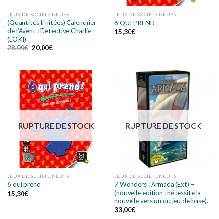
JEUX DE SOCIÉTÉ NEUFS
JEUX DE SOCIÉTÉ NEUFS
(Quantités limitées) Calendrier
6 QUI PREND
de l’Avent : Detective Charlie
15,30
€
(LOKI)
28,00
€
20,00
€
RUPTURE DE STOCK
RUPTURE DE STOCK
JEUX DE SOCIÉTÉ NEUFS
JEUX DE SOCIÉTÉ NEUFS
7 Wonders : Armada (Ext) –
6 qui prend
(nouvelle edition : nécessite la
15,30
€
nouvelle version du jeu de base).
33,00
€