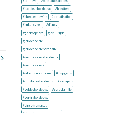
#arknova
#bacalanchartrons
#barajeuxbordeaux
#blindtest
#cheeseandwine
#climatisation
#culturegeek
#disney
#geekosphere
#jdr
#jds
#jeudesociete
#jeudesocietebordeaux
#jeuxdesocietebordeaux
#jeuxdesociété
#lebonbonbordeaux
#loupgarou
#quoifaireabordeaux
#soldejeux
#soldesbordeaux
#sortiefamille
#sortirabordeaux
#vinsetfromages