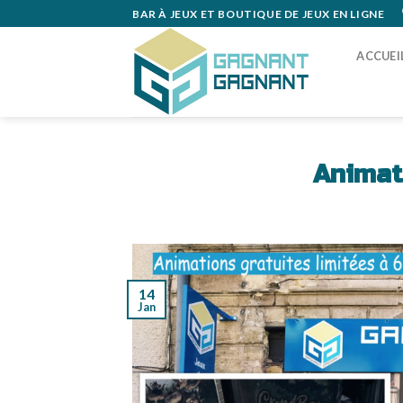
Skip
BAR À JEUX ET BOUTIQUE DE JEUX EN LIGNE
to
content
ACCUEI
Animati
14
Jan