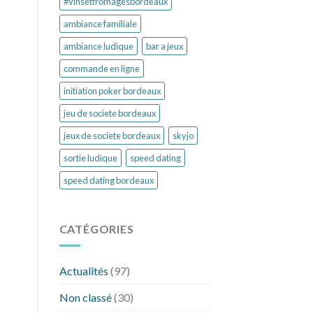
#vinsetfromagesbordeaux
ambiance familiale
ambiance ludique
bar a jeux
commande en ligne
initiation poker bordeaux
jeu de societe bordeaux
jeux de societe bordeaux
skyjo
sortie ludique
speed dating
speed dating bordeaux
CATÉGORIES
Actualités
(97)
Non classé
(30)