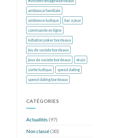
#vinsetfromagesbordeaux
ambiance familiale
ambiance ludique
bar a jeux
commande en ligne
initiation poker bordeaux
jeu de societe bordeaux
jeux de societe bordeaux
skyjo
sortie ludique
speed dating
speed dating bordeaux
CATÉGORIES
Actualités
(97)
Non classé
(30)