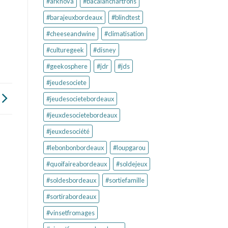
#arknova
#bacalanchartrons
#barajeuxbordeaux
#blindtest
#cheeseandwine
#climatisation
#culturegeek
#disney
#geekosphere
#jdr
#jds
#jeudesociete
#jeudesocietebordeaux
#jeuxdesocietebordeaux
#jeuxdesociété
#lebonbonbordeaux
#loupgarou
#quoifaireabordeaux
#soldejeux
#soldesbordeaux
#sortiefamille
#sortirabordeaux
#vinsetfromages