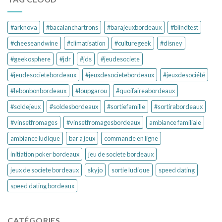
#arknova
#bacalanchartrons
#barajeuxbordeaux
#blindtest
#cheeseandwine
#climatisation
#culturegeek
#disney
#geekosphere
#jdr
#jds
#jeudesociete
#jeudesocietebordeaux
#jeuxdesocietebordeaux
#jeuxdesociété
#lebonbonbordeaux
#loupgarou
#quoifaireabordeaux
#soldejeux
#soldesbordeaux
#sortiefamille
#sortirabordeaux
#vinsetfromages
#vinsetfromagesbordeaux
ambiance familiale
ambiance ludique
bar a jeux
commande en ligne
initiation poker bordeaux
jeu de societe bordeaux
jeux de societe bordeaux
skyjo
sortie ludique
speed dating
speed dating bordeaux
CATÉGORIES