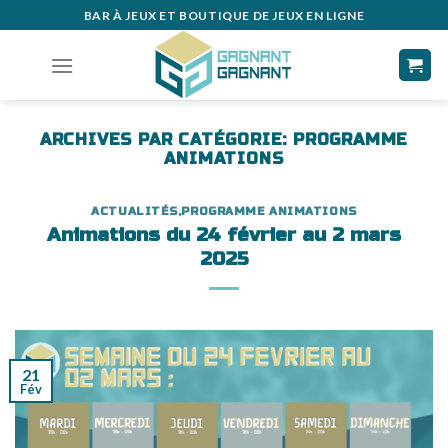
Skip
BAR À JEUX ET BOUTIQUE DE JEUX EN LIGNE
to
content
ARCHIVES PAR CATÉGORIE:
PROGRAMME
ANIMATIONS
ACTUALITÉS
,
PROGRAMME ANIMATIONS
Animations du 24 février au 2 mars
2025
21
Fév