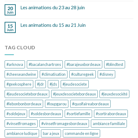
Les animations du 23 au 28 juin
20
Juin
Les animations du 15 au 21 Juin
15
Juin
TAG CLOUD
#arknova
#bacalanchartrons
#barajeuxbordeaux
#blindtest
#cheeseandwine
#climatisation
#culturegeek
#disney
#geekosphere
#jdr
#jds
#jeudesociete
#jeudesocietebordeaux
#jeuxdesocietebordeaux
#jeuxdesociété
#lebonbonbordeaux
#loupgarou
#quoifaireabordeaux
#soldejeux
#soldesbordeaux
#sortiefamille
#sortirabordeaux
#vinsetfromages
#vinsetfromagesbordeaux
ambiance familiale
ambiance ludique
bar a jeux
commande en ligne