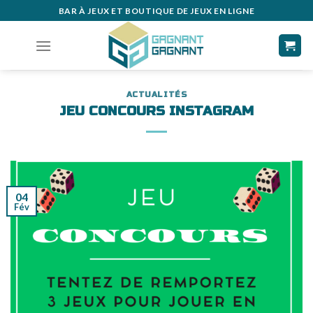
Skip
BAR À JEUX ET BOUTIQUE DE JEUX EN LIGNE
to
content
ACTUALITÉS
JEU CONCOURS INSTAGRAM
04
Fév