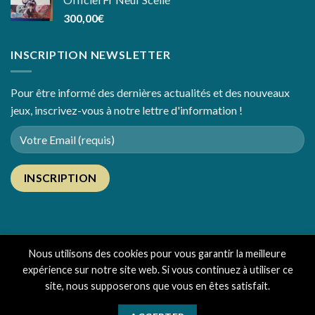
300,00
€
INSCRIPTION NEWSLETTER
Pour être informé des dernières actualités et des nouveaux
jeux, inscrivez-vous à notre lettre d'information !
Nous utilisons des cookies pour vous garantir la meilleure
expérience sur notre site web. Si vous continuez à utiliser ce
LE CONCEPT
ACTUALITÉS
CONTACT
CGV
site, nous supposerons que vous en êtes satisfait.
Copyright Gagnant Gagnant 2026 ©
CréaSites
Sud-Ouest
-