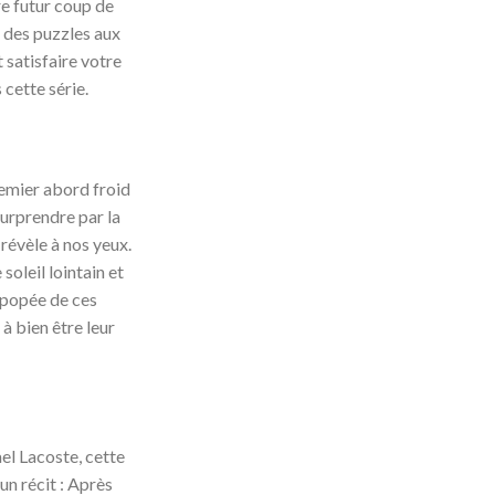
re futur coup de
 des puzzles aux
t satisfaire votre
cette série.
emier abord froid
surprendre par la
 révèle à nos yeux.
 soleil lointain et
épopée de ces
à bien être leur
el Lacoste, cette
un récit : Après