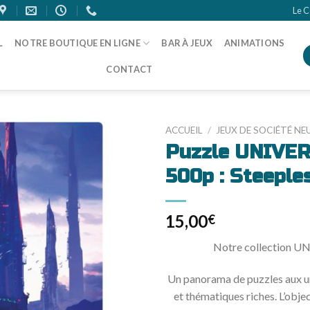
Le C
L
NOTRE BOUTIQUE EN LIGNE
BAR À JEUX
ANIMATIONS
CONTACT
ACCUEIL
/
JEUX DE SOCIÉTÉ NE
Puzzle UNIVER
500p : Steeple
15,00
€
Notre collection U
Un panorama de puzzles aux u
et thématiques riches. L’objec