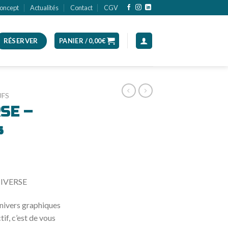
oncept
Actualités
Contact
CGV
RÉSERVER
PANIER /
0,00
€
UFS
SE –
s
NIVERSE
nivers graphiques
tif, c’est de vous