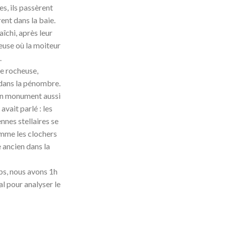
es, ils passèrent
rent dans la baie.
aîchi, après leur
use où la moiteur
.
te rocheuse,
 dans la pénombre.
 un monument aussi
vait parlé : les
nnes stellaires se
omme les clochers
 ancien dans la
ps, nous avons 1h
l pour analyser le